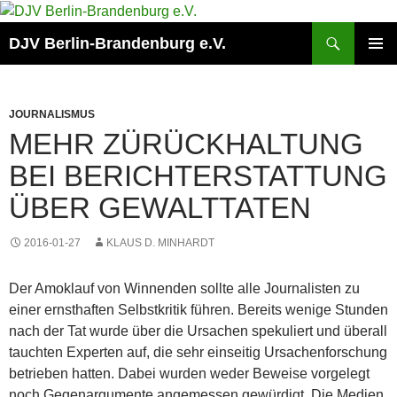
Zum
Inhalt
Suchen
DJV Berlin-Brandenburg e.V.
springen
PRIMÄR
MENÜ
JOURNALISMUS
MEHR ZÜRÜCKHALTUNG
BEI BERICHTERSTATTUNG
ÜBER GEWALTTATEN
2016-01-27
KLAUS D. MINHARDT
Der Amoklauf von Winnenden sollte alle Journalisten zu
einer ernsthaften Selbstkritik führen. Bereits wenige Stunden
nach der Tat wurde über die Ursachen spekuliert und überall
tauchten Experten auf, die sehr einseitig Ursachenforschung
betrieben hatten. Dabei wurden weder Beweise vorgelegt
noch Gegenargumente angemessen gewürdigt. Die Medien