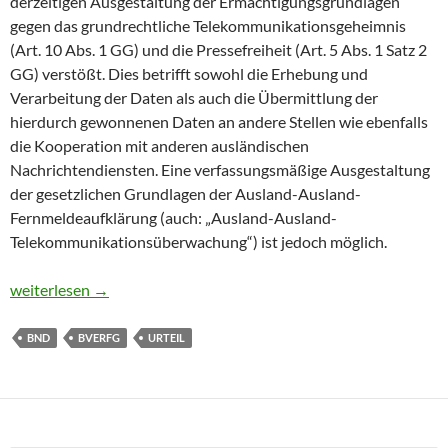
derzeitigen Ausgestaltung der Ermächtigungsgrundlagen
gegen das grundrechtliche Telekommunikationsgeheimnis
(Art. 10 Abs. 1 GG) und die Pressefreiheit (Art. 5 Abs. 1 Satz 2
GG) verstößt. Dies betrifft sowohl die Erhebung und
Verarbeitung der Daten als auch die Übermittlung der
hierdurch gewonnenen Daten an andere Stellen wie ebenfalls
die Kooperation mit anderen ausländischen
Nachrichtendiensten. Eine verfassungsmäßige Ausgestaltung
der gesetzlichen Grundlagen der Ausland-Ausland-
Fernmeldeaufklärung (auch: „Ausland-Ausland-
Telekommunikationsüberwachung“) ist jedoch möglich.
Ausland-Ausland-Fernmeldeaufklärung nach dem BND-Gesetz ve
weiterlesen
→
BND
BVERFG
URTEIL