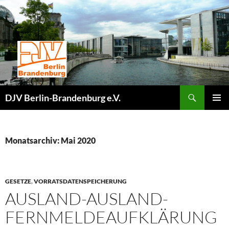
Zum
Inhalt
springen
Suchen
DJV Berlin-Brandenburg e.V.
PRIMÄR
MENÜ
Monatsarchiv: Mai 2020
GESETZE
,
VORRATSDATENSPEICHERUNG
AUSLAND-AUSLAND-
FERNMELDEAUFKLÄRUNG