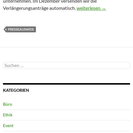
unternehmen. Im Dezember versenden wir die
Presseausweis 2017 beant
Verlängerungsanträge automatisch.
weiterlesen
→
PRESSEAUSWEIS
Suchen
nach:
KATEGORIEN
Büro
Ethik
Event