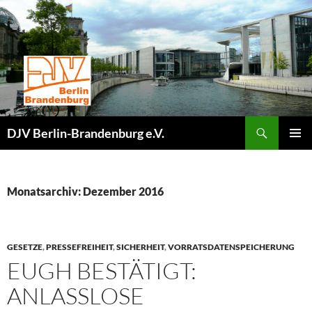
Zum
Inhalt
springen
Suchen
DJV Berlin-Brandenburg e.V.
PRIMÄR
MENÜ
Monatsarchiv: Dezember 2016
GESETZE
,
PRESSEFREIHEIT
,
SICHERHEIT
,
VORRATSDATENSPEICHERUNG
EUGH BESTÄTIGT:
ANLASSLOSE