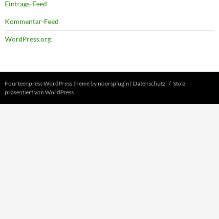
Eintrags-Feed
Kommentar-Feed
WordPress.org
Fourteenpress WordPress theme by
noorsplugin
|
Datenschutz
Stolz
präsentiert von WordPress