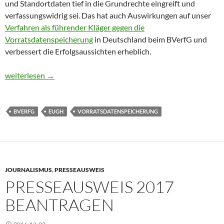
und Standortdaten tief in die Grundrechte eingreift und
verfassungswidrig sei. Das hat auch Auswirkungen auf unser
Verfahren als führender Kläger gegen die
Vorratsdatenspeicherung
in Deutschland beim BVerfG und
verbessert die Erfolgsaussichten erheblich.
EuGH bestätigt: Anlasslose Vorratsdatenspeicherung ist verfas
weiterlesen
→
BVERFG
EUGH
VORRATSDATENSPEICHERUNG
JOURNALISMUS
,
PRESSEAUSWEIS
PRESSEAUSWEIS 2017
BEANTRAGEN