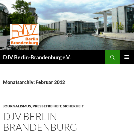
Zum
Inhalt
springen
Suchen
DJV Berlin-Brandenburg e.V.
PRIMÄR
MENÜ
Monatsarchiv: Februar 2012
JOURNALISMUS
,
PRESSEFREIHEIT
,
SICHERHEIT
DJV BERLIN-
BRANDENBURG