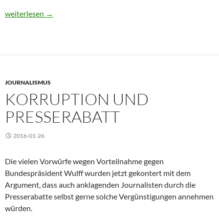
DJV Berlin-Brandenburg verurteilt Attacke auf „Lausitzer Rund
weiterlesen
→
JOURNALISMUS
KORRUPTION UND
PRESSERABATT
2016-01-26
Die vielen Vorwürfe wegen Vorteilnahme gegen
Bundespräsident Wulff wurden jetzt gekontert mit dem
Argument, dass auch anklagenden Journalisten durch die
Presserabatte selbst gerne solche Vergünstigungen annehmen
würden.