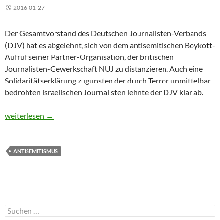
2016-01-27
Der Gesamtvorstand des Deutschen Journalisten-Verbands
(DJV) hat es abgelehnt, sich von dem antisemitischen Boykott-
Aufruf seiner Partner-Organisation, der britischen
Journalisten-Gewerkschaft NUJ zu distanzieren. Auch eine
Solidaritätserklärung zugunsten der durch Terror unmittelbar
bedrohten israelischen Journalisten lehnte der DJV klar ab.
DJV-Führer schauen weg bei Antisemitismus
weiterlesen
→
ANTISEMITISMUS
Suchen
nach: