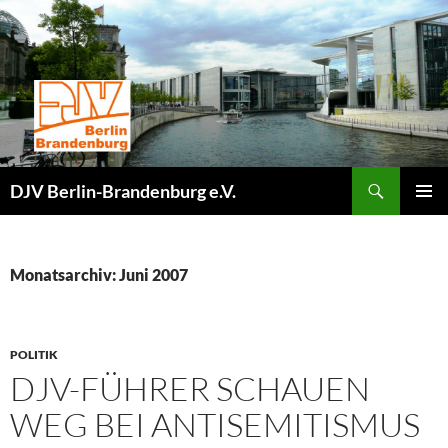
Zum
Inhalt
springen
Suchen
DJV Berlin-Brandenburg e.V.
PRIMÄR
MENÜ
Monatsarchiv: Juni 2007
POLITIK
DJV-FÜHRER SCHAUEN
WEG BEI ANTISEMITISMUS