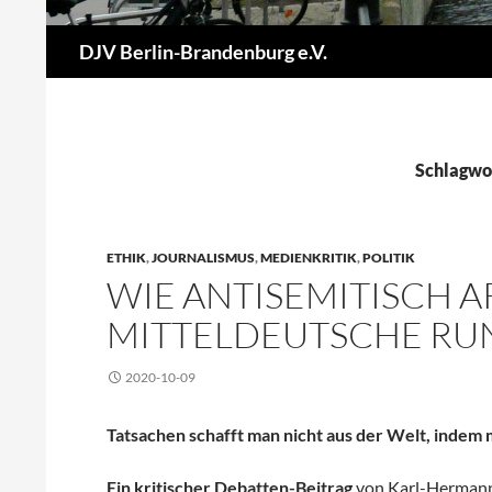
Suchen
DJV Berlin-Brandenburg e.V.
Schlagwo
ETHIK
,
JOURNALISMUS
,
MEDIENKRITIK
,
POLITIK
WIE ANTISEMITISCH A
MITTELDEUTSCHE RU
2020-10-09
Tatsachen schafft man nicht aus der Welt, indem m
Ein kritischer Debatten-Beitrag
von Karl-Hermann