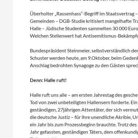
Überholter „Rassenhass“-Begriff im Staatsvertrag –
Gemeinden – DGB-Studie kritisiert mangelhafte T
Halle – Jüdische Studenten sammelten 30 000 Euro f
Welchen Stellenwert hat Antisemitismus-Bekäm
Bundespräsident Steinmeier, selbstverständlich der
Schuster werden heute, am 9.Oktober, beim Geden
Anschlag bedrohten Synagoge zu den Gästen sprech
Denn: Halle ruft!
Halle ruft uns alle – am ersten Jahrestag des gesc
Tod von zwei unbeteiligten Hallensern forderte. Ein
geständigen, 27jährigen Attentäter, der sich vermut
die deutsche Justiz – für ihre unendliche Akribie,
ein Jahr bis zum Prozessbeginn brauchte. Trotz de
Jahr gefassten, geständigen Täters, dem offenkundi