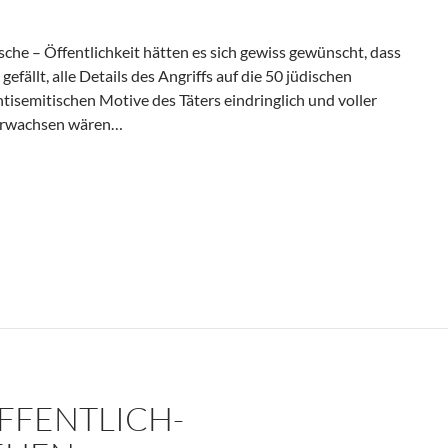
che – Öffentlichkeit hätten es sich gewiss gewünscht, dass
fällt, alle Details des Angriffs auf die 50 jüdischen
tisemitischen Motive des Täters eindringlich und voller
erwachsen wären…
ndfunk (MDR)?
FFENTLICH-