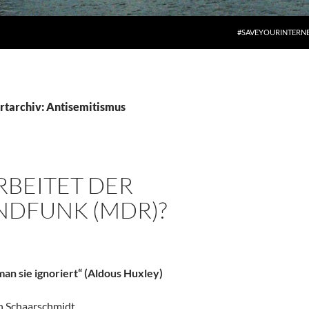
#SAVEYOURINTERN
rtarchiv: Antisemitismus
RBEITET DER
NDFUNK (MDR)?
an sie ignoriert“ (Aldous Huxley)
 Schaarschmidt