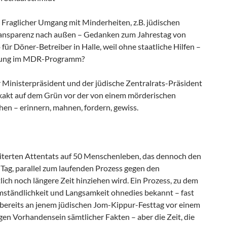
 Fraglicher Umgang mit Minderheiten, z.B. jüdischen
ransparenz nach außen – Gedanken zum Jahrestag von
ür Döner-Betreiber in Halle, weil ohne staatliche Hilfen –
pfung im MDR-Programm?
 Ministerpräsident und der jüdische Zentralrats-Präsident
kakt auf dem Grün vor der von einem mörderischen
en – erinnern, mahnen, fordern, gewiss.
heiterten Attentats auf 50 Menschenleben, das dennoch den
 Tag, parallel zum laufenden Prozess gegen den
lich noch längere Zeit hinziehen wird. Ein Prozess, zu dem
 Umständlichkeit und Langsamkeit ohnedies bekannt – fast
s bereits an jenem jüdischen Jom-Kippur-Festtag vor einem
gen Vorhandensein sämtlicher Fakten – aber die Zeit, die