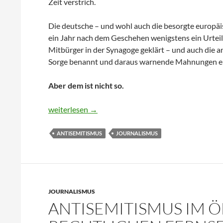
Zeit verstrich.
Die deutsche – und wohl auch die besorgte europäis
ein Jahr nach dem Geschehen wenigstens ein Urteil ge
Mitbürger in der Synagoge geklärt – und auch die an
Sorge benannt und daraus warnende Mahnungen 
Aber dem ist nicht so.
Wie antisemitisch arbeitet der Mitteldeutsche Ru
weiterlesen
→
ANTISEMITISMUS
JOURNALISMUS
JOURNALISMUS
ANTISEMITISMUS IM Ö