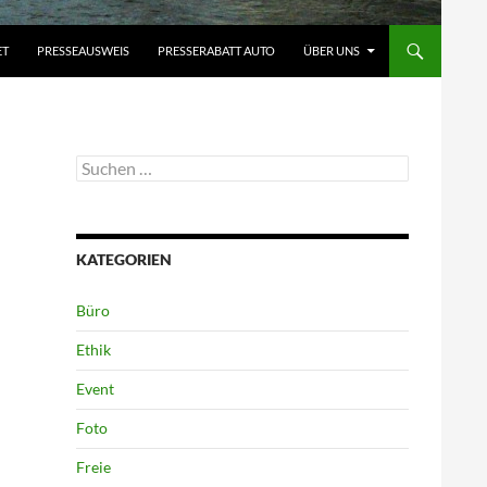
ET
PRESSEAUSWEIS
PRESSERABATT AUTO
ÜBER UNS
Suchen
nach:
KATEGORIEN
Büro
Ethik
Event
Foto
Freie