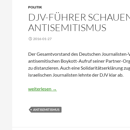
POLITIK
DJV-FÜHRER SCHAUEN
ANTISEMITISMUS
2016-01-27
Der Gesamtvorstand des Deutschen Journalisten-Ve
antisemitischen Boykott-Aufruf seiner Partner-Org
zu distanzieren. Auch eine Solidaritätserklärung z
israelischen Journalisten lehnte der DJV klar ab.
DJV-Führer schauen weg bei Antisemitismus
weiterlesen
→
ANTISEMITISMUS