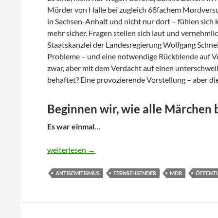
Mörder von Halle bei zugleich 68fachem Mordversuc
in Sachsen-Anhalt und nicht nur dort – fühlen sich 
mehr sicher. Fragen stellen sich laut und vernehml
Staatskanzlei der Landesregierung Wolfgang Schne
Probleme – und eine notwendige Rückblende auf V
zwar, aber mit dem Verdacht auf einen unterschwe
behaftet? Eine provozierende Vorstellung – aber die
Beginnen wir, wie alle Märchen 
Es war einmal…
Antisemitismus im öffentlich-rechtlichen Fernsehe
weiterlesen
→
ANTISEMITISMUS
FERNSEHSENDER
MDR
ÖFFENTL