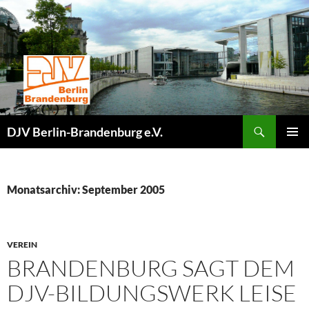
Zum
Inhalt
springen
Suchen
DJV Berlin-Brandenburg e.V.
PRIMÄR
MENÜ
Monatsarchiv: September 2005
VEREIN
BRANDENBURG SAGT DEM
DJV-BILDUNGSWERK LEISE