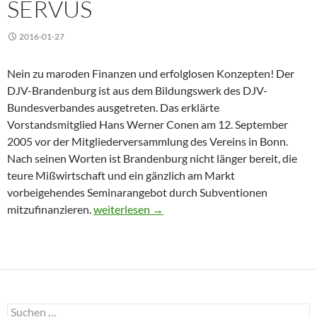
SERVUS
2016-01-27
Nein zu maroden Finanzen und erfolglosen Konzepten! Der
DJV-Brandenburg ist aus dem Bildungswerk des DJV-
Bundesverbandes ausgetreten. Das erklärte
Vorstandsmitglied Hans Werner Conen am 12. September
2005 vor der Mitgliederversammlung des Vereins in Bonn.
Nach seinen Worten ist Brandenburg nicht länger bereit, die
teure Mißwirtschaft und ein gänzlich am Markt
vorbeigehendes Seminarangebot durch Subventionen
Brandenburg sagt dem DJV-Bildungswerk leis
mitzufinanzieren.
weiterlesen
→
Suchen