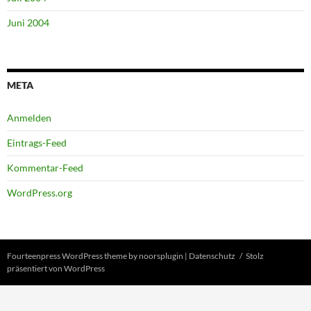
Juni 2004
META
Anmelden
Eintrags-Feed
Kommentar-Feed
WordPress.org
Fourteenpress WordPress theme by
noorsplugin
|
Datenschutz
Stolz
präsentiert von WordPress