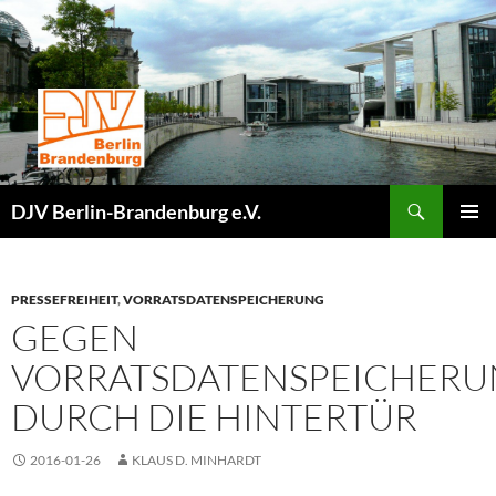
Zum
Inhalt
springen
Suchen
DJV Berlin-Brandenburg e.V.
PRIMÄR
MENÜ
PRESSEFREIHEIT
,
VORRATSDATENSPEICHERUNG
GEGEN
VORRATSDATENSPEICHER
DURCH DIE HINTERTÜR
2016-01-26
KLAUS D. MINHARDT