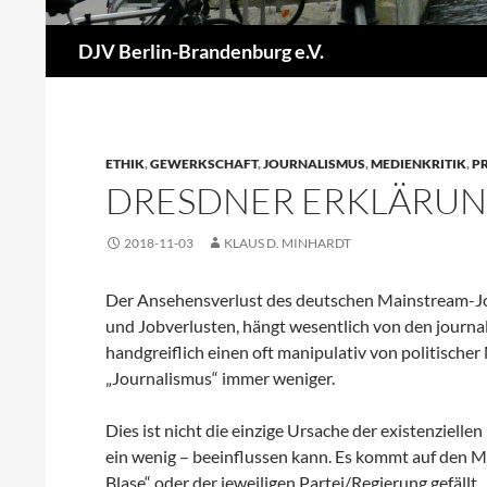
Suchen
DJV Berlin-Brandenburg e.V.
ETHIK
,
GEWERKSCHAFT
,
JOURNALISMUS
,
MEDIENKRITIK
,
PR
DRESDNER ERKLÄRUNG
2018-11-03
KLAUS D. MINHARDT
Der Ansehensverlust des deutschen Mainstream-Jo
und Jobverlusten, hängt wesentlich von den journal
handgreiflich einen oft manipulativ von politisc
„Journalismus“ immer weniger.
Dies ist nicht die einzige Ursache der existenzielle
ein wenig – beeinflussen kann. Es kommt auf den Ma
Blase“ oder der jeweiligen Partei/Regierung gefällt.