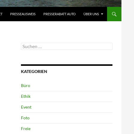
ET
PRESSEAUSWEIS
PRESSERABATT AUTO
ÜBER UNS
Suchen
nach:
KATEGORIEN
Büro
Ethik
Event
Foto
Freie