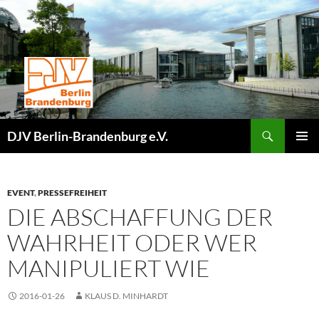
Zum
Inhalt
springen
Suchen
DJV Berlin-Brandenburg e.V.
PRIMÄR
MENÜ
EVENT
,
PRESSEFREIHEIT
DIE ABSCHAFFUNG DER
WAHRHEIT ODER WER
MANIPULIERT WIE
2016-01-26
KLAUS D. MINHARDT