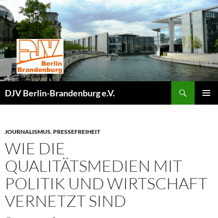
Zum
Inhalt
springen
Suchen
DJV Berlin-Brandenburg e.V.
PRIMÄR
MENÜ
JOURNALISMUS
,
PRESSEFREIHEIT
WIE DIE
QUALITÄTSMEDIEN MIT
POLITIK UND WIRTSCHAFT
VERNETZT SIND