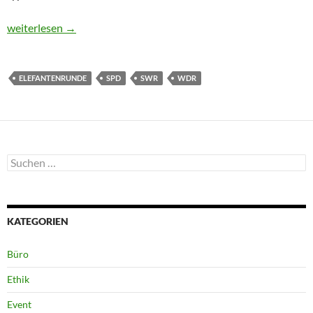
Über die Un-Unabhängigkeit des öffentlich-rechtlichen Rundfu
weiterlesen
→
ELEFANTENRUNDE
SPD
SWR
WDR
Suchen
nach:
KATEGORIEN
Büro
Ethik
Event