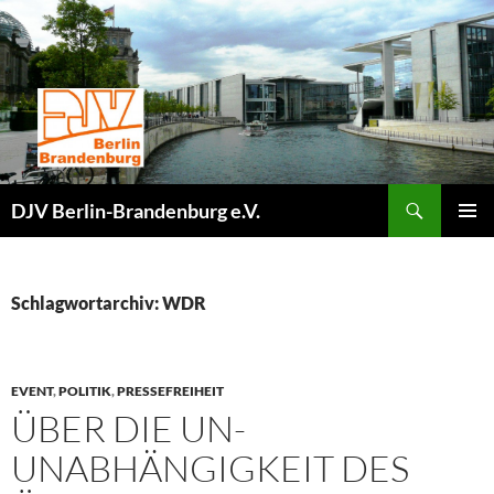
Zum
Inhalt
springen
Suchen
DJV Berlin-Brandenburg e.V.
PRIMÄR
MENÜ
Schlagwortarchiv: WDR
EVENT
,
POLITIK
,
PRESSEFREIHEIT
ÜBER DIE UN-
UNABHÄNGIGKEIT DES