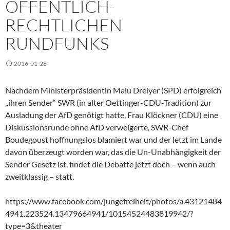
ÖFFENTLICH-
RECHTLICHEN
RUNDFUNKS
2016-01-28
Nachdem Ministerpräsidentin Malu Dreiyer (SPD) erfolgreich
„ihren Sender“ SWR (in alter Oettinger-CDU-Tradition) zur
Ausladung der AfD genötigt hatte, Frau Klöckner (CDU) eine
Diskussionsrunde ohne AfD verweigerte, SWR-Chef
Boudegoust hoffnungslos blamiert war und der letzt im Lande
davon überzeugt worden war, das die Un-Unabhängigkeit der
Sender Gesetz ist, findet die Debatte jetzt doch – wenn auch
zweitklassig – statt.
https://www.facebook.com/jungefreiheit/photos/a.43121484
4941.223524.13479664941/10154524483819942/?
type=3&theater