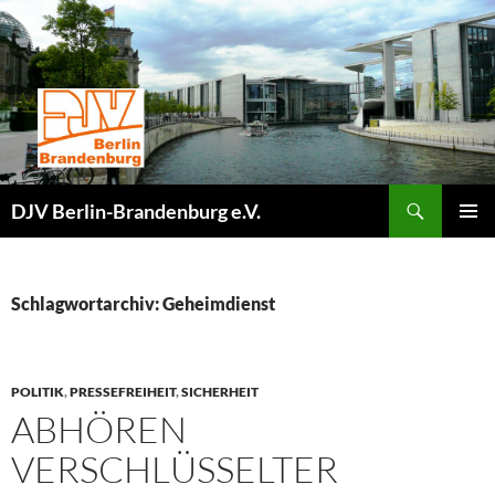
Zum
Inhalt
springen
Suchen
DJV Berlin-Brandenburg e.V.
PRIMÄR
MENÜ
Schlagwortarchiv: Geheimdienst
POLITIK
,
PRESSEFREIHEIT
,
SICHERHEIT
ABHÖREN
VERSCHLÜSSELTER