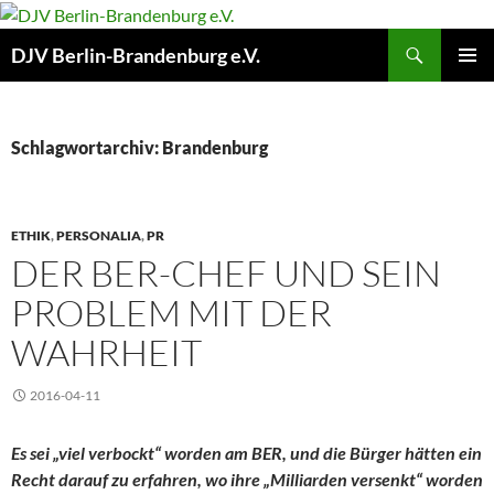
Zum
Inhalt
Suchen
DJV Berlin-Brandenburg e.V.
springen
PRIMÄR
MENÜ
Schlagwortarchiv: Brandenburg
ETHIK
,
PERSONALIA
,
PR
DER BER-CHEF UND SEIN
PROBLEM MIT DER
WAHRHEIT
2016-04-11
Es sei „viel verbockt“ worden am BER, und die Bürger hätten ein
Recht darauf zu erfahren, wo ihre „Milliarden versenkt“ worden