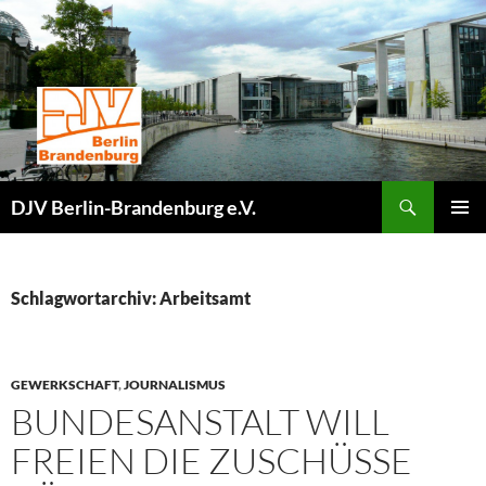
Zum
Inhalt
springen
Suchen
DJV Berlin-Brandenburg e.V.
PRIMÄR
MENÜ
Schlagwortarchiv: Arbeitsamt
GEWERKSCHAFT
,
JOURNALISMUS
BUNDESANSTALT WILL
FREIEN DIE ZUSCHÜSSE