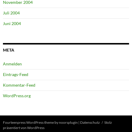
November 2004
Juli 2004
Juni 2004
META
Anmelden
Eintrags-Feed
Kommentar-Feed
WordPress.org
Fourteenpress WordPress theme by
noorsplugin
|
Datenschutz
Stolz
präsentiert von WordPress