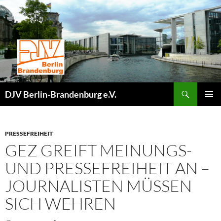
Zum
Inhalt
springen
Suchen
DJV Berlin-Brandenburg e.V.
PRIMÄR
MENÜ
PRESSEFREIHEIT
GEZ GREIFT MEINUNGS-
UND PRESSEFREIHEIT AN –
JOURNALISTEN MÜSSEN
SICH WEHREN