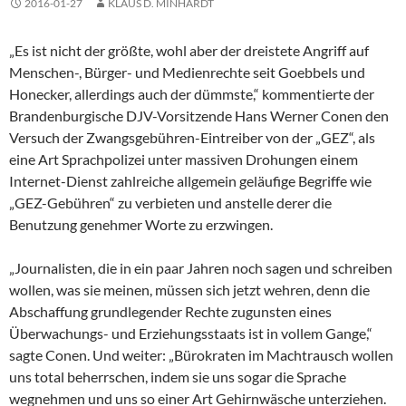
2016-01-27
KLAUS D. MINHARDT
„Es ist nicht der größte, wohl aber der dreistete Angriff auf
Menschen-, Bürger- und Medienrechte seit Goebbels und
Honecker, allerdings auch der dümmste,“ kommentierte der
Brandenburgische DJV-Vorsitzende Hans Werner Conen den
Versuch der Zwangsgebühren-Eintreiber von der „GEZ“, als
eine Art Sprachpolizei unter massiven Drohungen einem
Internet-Dienst zahlreiche allgemein geläufige Begriffe wie
„GEZ-Gebühren“ zu verbieten und anstelle derer die
Benutzung genehmer Worte zu erzwingen.
„Journalisten, die in ein paar Jahren noch sagen und schreiben
wollen, was sie meinen, müssen sich jetzt wehren, denn die
Abschaffung grundlegender Rechte zugunsten eines
Überwachungs- und Erziehungsstaats ist in vollem Gange,“
sagte Conen. Und weiter: „Bürokraten im Machtrausch wollen
uns total beherrschen, indem sie uns sogar die Sprache
wegnehmen und uns so einer Art Gehirnwäsche unterziehen.