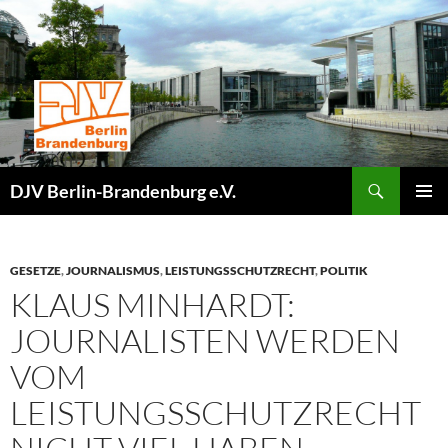
Zum
Inhalt
springen
Suchen
DJV Berlin-Brandenburg e.V.
PRIMÄR
MENÜ
GESETZE
,
JOURNALISMUS
,
LEISTUNGSSCHUTZRECHT
,
POLITIK
KLAUS MINHARDT:
JOURNALISTEN WERDEN
VOM
LEISTUNGSSCHUTZRECHT