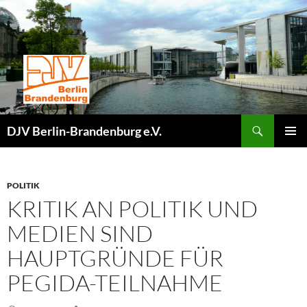
Zum
Inhalt
springen
Suchen
DJV Berlin-Brandenburg e.V.
PRIMÄR
MENÜ
POLITIK
KRITIK AN POLITIK UND
MEDIEN SIND
HAUPTGRÜNDE FÜR
PEGIDA-TEILNAHME