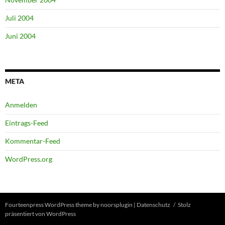
Juli 2004
Juni 2004
META
Anmelden
Eintrags-Feed
Kommentar-Feed
WordPress.org
Fourteenpress WordPress theme by
noorsplugin
|
Datenschutz
Stolz
präsentiert von WordPress