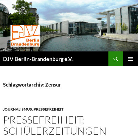
Zum
Inhalt
springen
Suchen
DJV Berlin-Brandenburg e.V.
PRIMÄR
MENÜ
Schlagwortarchiv: Zensur
JOURNALISMUS
,
PRESSEFREIHEIT
PRESSEFREIHEIT:
SCHÜLERZEITUNGEN