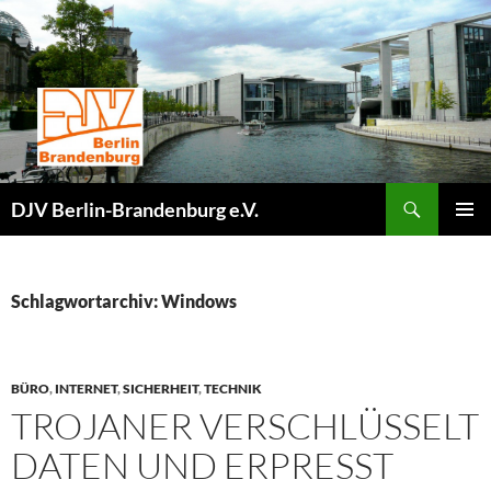
Zum
Inhalt
springen
Suchen
DJV Berlin-Brandenburg e.V.
PRIMÄR
MENÜ
Schlagwortarchiv: Windows
BÜRO
,
INTERNET
,
SICHERHEIT
,
TECHNIK
TROJANER VERSCHLÜSSELT
DATEN UND ERPRESST