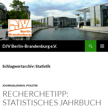
Zum
Inhalt
springen
Suchen
DJV Berlin-Brandenburg e.V.
PRIMÄR
MENÜ
Schlagwortarchiv: Statistik
JOURNALISMUS
,
POLITIK
RECHERCHETIPP:
STATISTISCHES JAHRBUCH