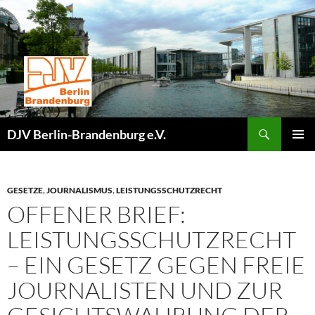
Zum
Inhalt
springen
Suchen
DJV Berlin-Brandenburg e.V.
PRIMÄR
MENÜ
GESETZE
,
JOURNALISMUS
,
LEISTUNGSSCHUTZRECHT
OFFENER BRIEF:
LEISTUNGSSCHUTZRECHT
– EIN GESETZ GEGEN FREIE
JOURNALISTEN UND ZUR