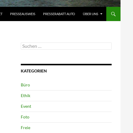
ET
PRESSEAUSWEIS
PRESSERABATT AUTO
ÜBER UNS
Suchen
nach:
KATEGORIEN
Büro
Ethik
Event
Foto
Freie