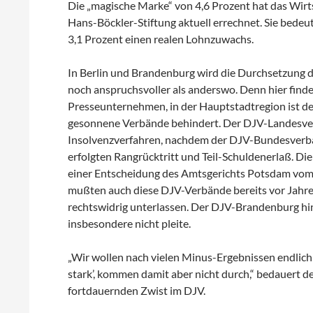
Die „magische Marke“ von 4,6 Prozent hat das Wirts
Hans-Böckler-Stiftung aktuell errechnet. Sie bedeut
3,1 Prozent einen realen Lohnzuwachs.
In Berlin und Brandenburg wird die Durchsetzung d
noch anspruchsvoller als anderswo. Denn hier finde
Presseunternehmen, in der Hauptstadtregion ist de
gesonnene Verbände behindert. Der DJV-Landesver
Insolvenzverfahren, nachdem der DJV-Bundesverband
erfolgten Rangrücktritt und Teil-Schuldenerlaß. D
einer Entscheidung des Amtsgerichts Potsdam vom 
mußten auch diese DJV-Verbände bereits vor Jahren
rechtswidrig unterlassen. Der DJV-Brandenburg hinge
insbesondere nicht pleite.
„Wir wollen nach vielen Minus-Ergebnissen endlich 
stark’, kommen damit aber nicht durch,“ bedauert
fortdauernden Zwist im DJV.