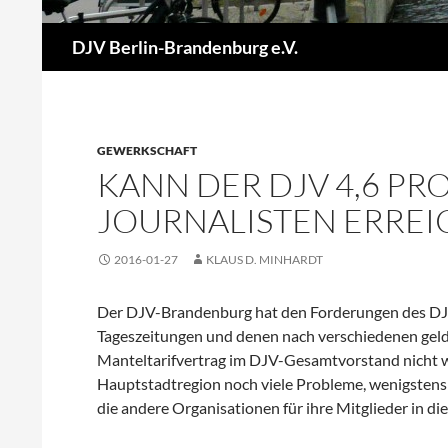
Suchen
DJV Berlin-Brandenburg e.V.
GEWERKSCHAFT
KANN DER DJV 4,6 PR
JOURNALISTEN ERREI
2016-01-27
KLAUS D. MINHARDT
Der DJV-Brandenburg hat den Forderungen des DJV
Tageszeitungen und denen nach verschiedenen gel
Manteltarifvertrag im DJV-Gesamtvorstand nicht wi
Hauptstadtregion noch viele Probleme, wenigstens d
die andere Organisationen für ihre Mitglieder in di