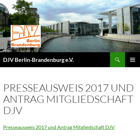
Zum
Inhalt
springen
Suchen
DJV Berlin-Brandenburg e.V.
PRIMÄR
MENÜ
PRESSEAUSWEIS 2017 UND
ANTRAG MITGLIEDSCHAFT
DJV
Presseausweis 2017 und Antrag Mitgliedschaft DJV