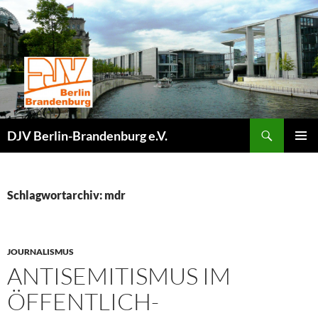
Zum
Inhalt
springen
Suchen
DJV Berlin-Brandenburg e.V.
PRIMÄR
MENÜ
Schlagwortarchiv: mdr
JOURNALISMUS
ANTISEMITISMUS IM
ÖFFENTLICH-