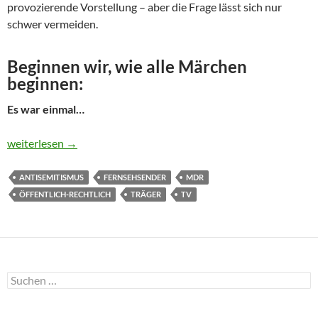
provozierende Vorstellung – aber die Frage lässt sich nur
schwer vermeiden.
Beginnen wir, wie alle Märchen
beginnen:
Es war einmal…
Antisemitismus im öffentlich-rechtlichen Fernsehen
weiterlesen
→
ANTISEMITISMUS
FERNSEHSENDER
MDR
ÖFFENTLICH-RECHTLICH
TRÄGER
TV
Suchen
nach: