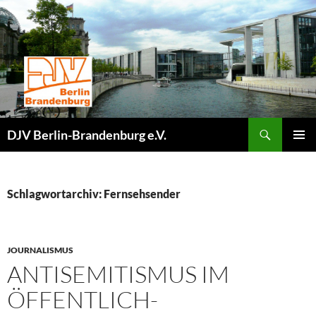
Zum
Inhalt
springen
Suchen
DJV Berlin-Brandenburg e.V.
PRIMÄR
MENÜ
Schlagwortarchiv: Fernsehsender
JOURNALISMUS
ANTISEMITISMUS IM
ÖFFENTLICH-