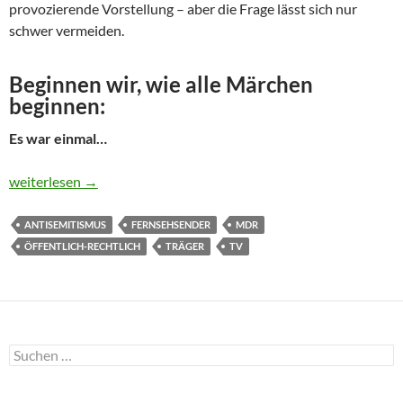
provozierende Vorstellung – aber die Frage lässt sich nur
schwer vermeiden.
Beginnen wir, wie alle Märchen
beginnen:
Es war einmal…
Antisemitismus im öffentlich-rechtlichen Fernsehen
weiterlesen
→
ANTISEMITISMUS
FERNSEHSENDER
MDR
ÖFFENTLICH-RECHTLICH
TRÄGER
TV
Suchen
nach: