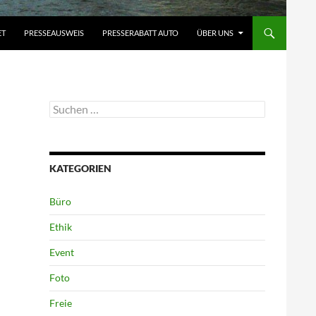
ET
PRESSEAUSWEIS
PRESSERABATT AUTO
ÜBER UNS
Suchen
nach:
KATEGORIEN
Büro
Ethik
Event
Foto
Freie