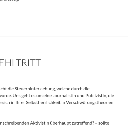
adt Wuppertal
EHLTRITT
icht die Steuerhinterziehung, welche durch die
urde. Uns geht es um eine Journalistin und Publizistin, die
sich in Ihrer Selbstherrlichkeit in Verschwörungstheorien
er schreibenden Aktivistin überhaupt zutreffend? – sollte