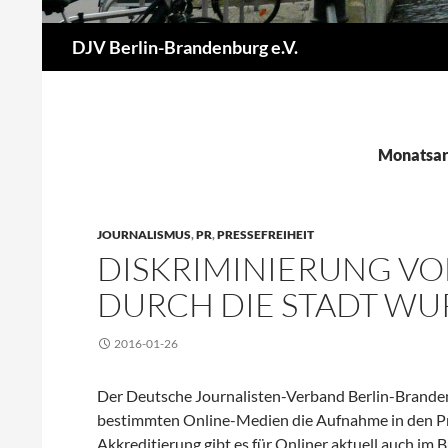
Suchen
DJV Berlin-Brandenburg e.V.
Monatsar
JOURNALISMUS
,
PR
,
PRESSEFREIHEIT
DISKRIMINIERUNG VO
DURCH DIE STADT WU
2016-01-26
Der Deutsche Journalisten-Verband Berlin-Brandenb
bestimmten Online-Medien die Aufnahme in den Pre
Akkreditierung gibt es für Onliner aktuell auch im 