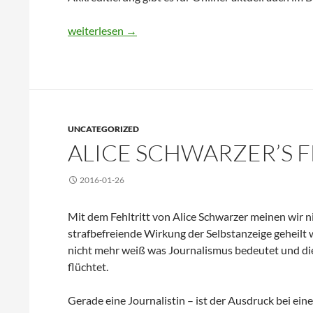
Diskriminierung von Online-Portalen durch die St
weiterlesen
→
UNCATEGORIZED
ALICE SCHWARZER’S F
2016-01-26
Mit dem Fehltritt von Alice Schwarzer meinen wir n
strafbefreiende Wirkung der Selbstanzeige geheilt w
nicht mehr weiß was Journalismus bedeutet und die 
flüchtet.
Gerade eine Journalistin – ist der Ausdruck bei ein