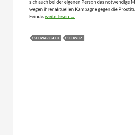
sich auch bei der eigenen Person das notwendige 
wegen ihrer aktuellen Kampagne gegen die Prostitu
Alice Schwarzer’s Fehltritt
Feinde.
weiterlesen
→
SCHWARZGELD
SCHWEIZ