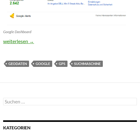
Google Dashboard
Was Google über uns speichert
weiterlesen
→
GEODATEN
GOOGLE
GPS
SUCHMASCHINE
Suchen
nach:
KATEGORIEN