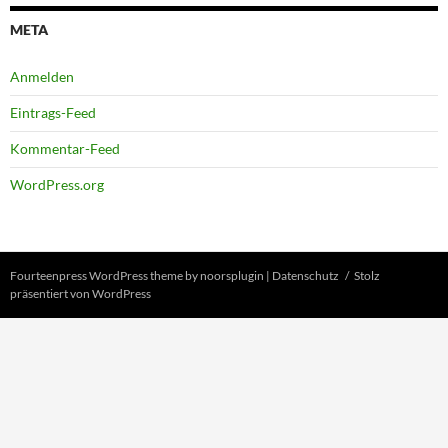
META
Anmelden
Eintrags-Feed
Kommentar-Feed
WordPress.org
Fourteenpress WordPress theme by
noorsplugin
|
Datenschutz
Stolz
präsentiert von WordPress