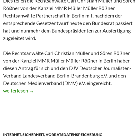
Dies teilen die Rechtsanwälte Carl Christian Müller und Sören
Rößner von der Kanzlei MMR Müller Müller Rößner
Rechtsanwälte Partnerschaft in Berlin mit, nachdem der
entsprechende Gesetzentwurf heute den Bundesrat passiert
hat und nunmehr dem Bundespräsidenten zur Ausfertigung
zugeleitet wird.
Die Rechtsanwälte Carl Christian Müller und Sören Rößner
von der Kanzlei MMR Müller Müller Rößner in Berlin haben
diesen Antrag für sich und den DJV Deutscher Journalisten-
Verband Landesverband Berlin-Brandenburg e.V. und den
Deutschen Medienverband (DMV) e.V. eingereicht.
DJV Berlin-Brandenburg geht gerichtlich gegen Vorratsdatensp
weiterlesen
→
INTERNET
,
SICHERHEIT
,
VORRATSDATENSPEICHERUNG