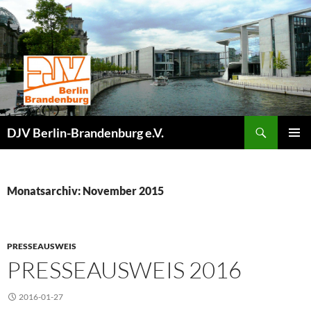
Zum
Inhalt
springen
Suchen
DJV Berlin-Brandenburg e.V.
PRIMÄR
MENÜ
Monatsarchiv: November 2015
PRESSEAUSWEIS
PRESSEAUSWEIS 2016
2016-01-27