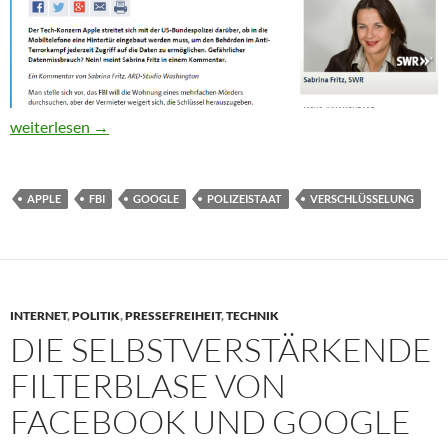
Selten inkompetenter Kommentar der ARD zu Hintertüren von 
weiterlesen
→
APPLE
FBI
GOOGLE
POLIZEISTAAT
VERSCHLÜSSELUNG
INTERNET
,
POLITIK
,
PRESSEFREIHEIT
,
TECHNIK
DIE SELBSTVERSTÄRKENDE
FILTERBLASE VON
FACEBOOK UND GOOGLE