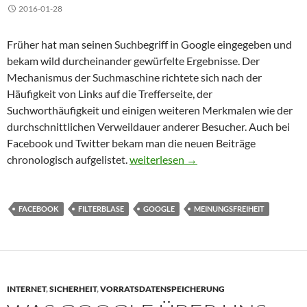
2016-01-28
Früher hat man seinen Suchbegriff in Google eingegeben und
bekam wild durcheinander gewürfelte Ergebnisse. Der
Mechanismus der Suchmaschine richtete sich nach der
Häufigkeit von Links auf die Trefferseite, der
Suchworthäufigkeit und einigen weiteren Merkmalen wie der
durchschnittlichen Verweildauer anderer Besucher. Auch bei
Facebook und Twitter bekam man die neuen Beiträge
Die selbstverstärkende Filterblase v
chronologisch aufgelistet.
weiterlesen
→
FACEBOOK
FILTERBLASE
GOOGLE
MEINUNGSFREIHEIT
INTERNET
,
SICHERHEIT
,
VORRATSDATENSPEICHERUNG