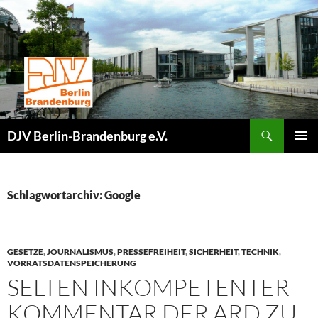
Zum
Inhalt
springen
Suchen
DJV Berlin-Brandenburg e.V.
PRIMÄR
MENÜ
Schlagwortarchiv: Google
GESETZE
,
JOURNALISMUS
,
PRESSEFREIHEIT
,
SICHERHEIT
,
TECHNIK
,
VORRATSDATENSPEICHERUNG
SELTEN INKOMPETENTER
KOMMENTAR DER ARD ZU