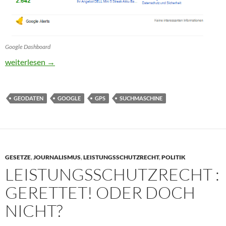
Google Dashboard
Was Google über uns speichert
weiterlesen
→
GEODATEN
GOOGLE
GPS
SUCHMASCHINE
GESETZE
,
JOURNALISMUS
,
LEISTUNGSSCHUTZRECHT
,
POLITIK
LEISTUNGSSCHUTZRECHT :
GERETTET! ODER DOCH
NICHT?