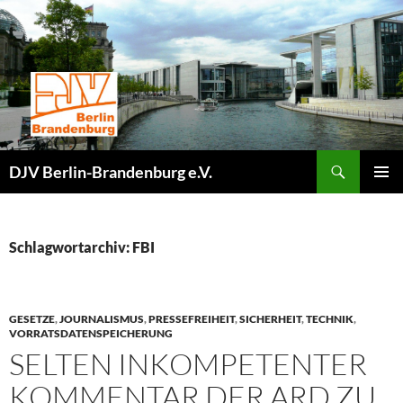
Zum
Inhalt
springen
Suchen
DJV Berlin-Brandenburg e.V.
PRIMÄR
MENÜ
Schlagwortarchiv: FBI
GESETZE
,
JOURNALISMUS
,
PRESSEFREIHEIT
,
SICHERHEIT
,
TECHNIK
,
VORRATSDATENSPEICHERUNG
SELTEN INKOMPETENTER
KOMMENTAR DER ARD ZU