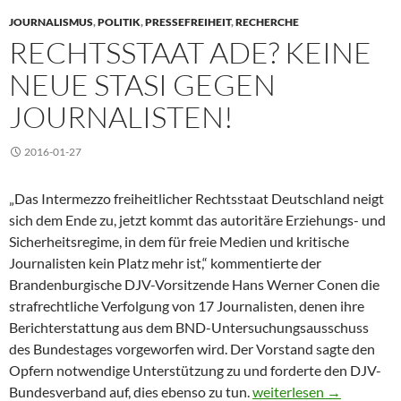
JOURNALISMUS
,
POLITIK
,
PRESSEFREIHEIT
,
RECHERCHE
RECHTSSTAAT ADE? KEINE
NEUE STASI GEGEN
JOURNALISTEN!
2016-01-27
„Das Intermezzo freiheitlicher Rechtsstaat Deutschland neigt
sich dem Ende zu, jetzt kommt das autoritäre Erziehungs- und
Sicherheitsregime, in dem für freie Medien und kritische
Journalisten kein Platz mehr ist,“ kommentierte der
Brandenburgische DJV-Vorsitzende Hans Werner Conen die
strafrechtliche Verfolgung von 17 Journalisten, denen ihre
Berichterstattung aus dem BND-Untersuchungsausschuss
des Bundestages vorgeworfen wird. Der Vorstand sagte den
Opfern notwendige Unterstützung zu und forderte den DJV-
Rechtsstaat ade? Keine 
Bundesverband auf, dies ebenso zu tun.
weiterlesen
→