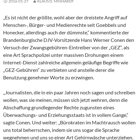
2016-01-27
KLAUS D. MINHARDT
„Es ist nicht der größte, wohl aber der dreistete Angriff auf
Menschen-, Bürger- und Medienrechte seit Goebbels und
Honecker, allerdings auch der dümmste,“ kommentierte der
Brandenburgische DJV-Vorsitzende Hans Werner Conen den
Versuch der Zwangsgebühren-Eintreiber von der „GEZ“, als
eine Art Sprachpolizei unter massiven Drohungen einem
Internet-Dienst zahlreiche allgemein geläufige Begriffe wie
„GEZ-Gebühren“ zu verbieten und anstelle derer die
Benutzung genehmer Worte zu erzwingen.
„Journalisten, die in ein paar Jahren noch sagen und schreiben
wollen, was sie meinen, müssen sich jetzt wehren, denn die
Abschaffung grundlegender Rechte zugunsten eines
Überwachungs- und Erziehungsstaats ist in vollem Gange,“
sagte Conen. Und weiter: „Bürokraten im Machtrausch wollen
uns total beherrschen, indem sie uns sogar die Sprache
wegnehmen und uns so einer Art Gehirnwäsche unterziehen.