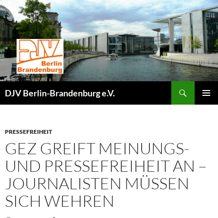
Zum
Inhalt
springen
Suchen
DJV Berlin-Brandenburg e.V.
PRIMÄR
MENÜ
PRESSEFREIHEIT
GEZ GREIFT MEINUNGS-
UND PRESSEFREIHEIT AN –
JOURNALISTEN MÜSSEN
SICH WEHREN