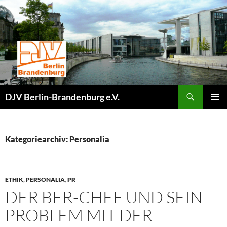
Zum
Inhalt
springen
Suchen
DJV Berlin-Brandenburg e.V.
PRIMÄR
MENÜ
Kategoriearchiv: Personalia
ETHIK
,
PERSONALIA
,
PR
DER BER-CHEF UND SEIN
PROBLEM MIT DER