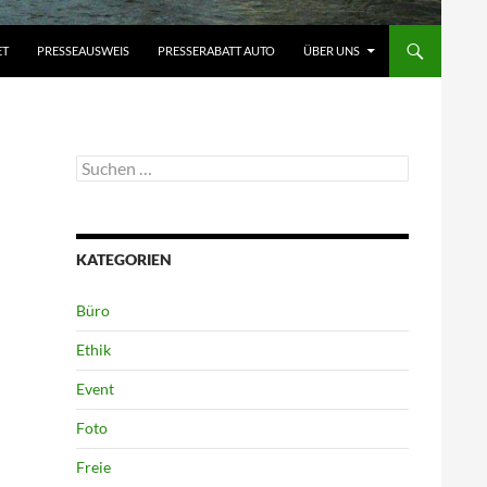
ET
PRESSEAUSWEIS
PRESSERABATT AUTO
ÜBER UNS
Suchen
nach:
KATEGORIEN
Büro
Ethik
Event
Foto
Freie