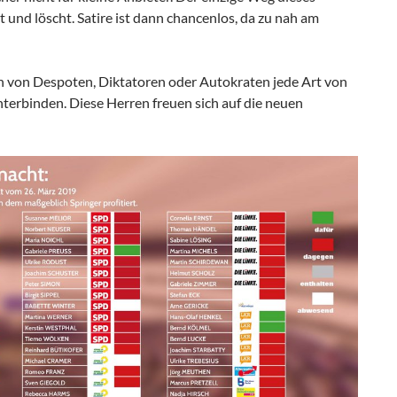
t und löscht. Satire ist dann chancenlos, da zu nah am
 von Despoten, Diktatoren oder Autokraten jede Art von
terbinden. Diese Herren freuen sich auf die neuen