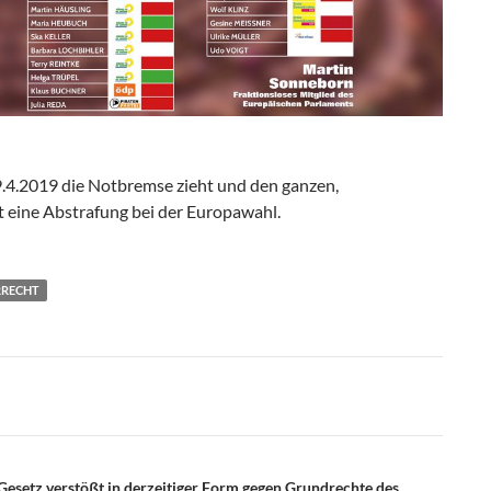
9.4.2019 die Notbremse zieht und den ganzen,
 eine Abstrafung bei der Europawahl.
RRECHT
etz verstößt in derzeitiger Form gegen Grundrechte des