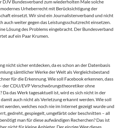
 der DJV Bundesverband zum wiederholten Male solche
 ein modernes Urheberrecht mit Berücksichtigung der
chaft einsetzt. Wir sind ein Journalistenverband und nicht
h auch weiter gegen das Leistungsschutzrecht einsetzen.
 eine Lösung des Problems eingebracht. Der Bundesverband
rtet auf ein Paar Krumen.
g nicht sicher entdecken, da es schon an der Datenbasis
ammlung sämtlicher Werke der Welt als Vergleichsbestand
chner für die Erkennung. Wie soll Facebook erkennen, dass
s – der CDU/EVP Verschwörungstheoretiker ohne
 Da das Werk tagesaktuell ist, wird es sich nicht in der
damit auch nicht als Verletzung erkannt werden. Wie soll
nt werden, welches noch nie im Internet gezeigt wurde und
t, gedreht, gespiegelt, umgefärbt oder beschnitten – all
benötigt man für diese aufwändigen Recherchen? Das ist
her nicht für kleine Anbieter. Der einzige Weg dieses