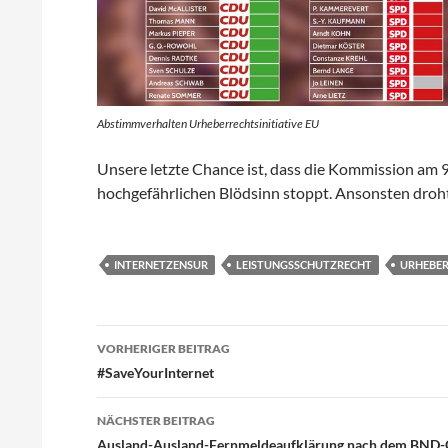
Abstimmverhalten Urheberrechtsinitiative EU
Unsere letzte Chance ist, dass die Kommission am 
hochgefährlichen Blödsinn stoppt. Ansonsten droht
INTERNETZENSUR
LEISTUNGSSCHUTZRECHT
URHEBE
Beitragsnavigation
VORHERIGER BEITRAG
#SaveYourInternet
NÄCHSTER BEITRAG
Ausland-Ausland-Fernmeldeaufklärung nach dem BND-Ges