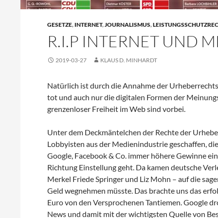
GESETZE
,
INTERNET
,
JOURNALISMUS
,
LEISTUNGSSCHUTZRE
R.I.P INTERNET UND 
2019-03-27
KLAUS D. MINHARDT
Natürlich ist durch die Annahme der Urheberrecht
tot und auch nur die digitalen Formen der Meinungs
grenzenloser Freiheit im Web sind vorbei.
Unter dem Deckmäntelchen der Rechte der Urheber
Lobbyisten aus der Medienindustrie geschaffen, di
Google, Facebook & Co. immer höhere Gewinne einf
Richtung Einstellung geht. Da kamen deutsche Verle
Merkel Friede Springer und Liz Mohn – auf die sag
Geld wegnehmen müsste. Das brachte uns das erfol
Euro von den Versprochenen Tantiemen. Google dro
News und damit mit der wichtigsten Quelle von Besu