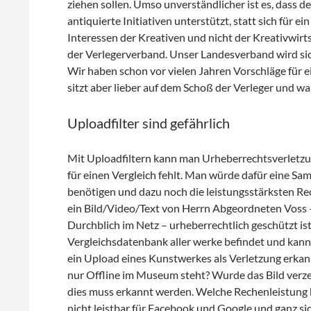
ziehen sollen. Umso unverständlicher ist es, dass
antiquierte Initiativen unterstützt, statt sich für
Interessen der Kreativen und nicht der Kreativwirts
der Verlegerverband. Unser Landesverband wird sic
Wir haben schon vor vielen Jahren Vorschläge für
sitzt aber lieber auf dem Schoß der Verleger und wa
Uploadfilter sind gefährlich
Mit Uploadfiltern kann man Urheberrechtsverletzun
für einen Vergleich fehlt. Man würde dafür eine S
benötigen und dazu noch die leistungsstärksten Re
ein Bild/Video/Text von Herrn Abgeordneten Vos
Durchblich im Netz – urheberrechtlich geschützt ist?
Vergleichsdatenbank aller werke befindet und kann 
ein Upload eines Kunstwerkes als Verletzung erkan
nur Offline im Museum steht? Wurde das Bild verzerr
dies muss erkannt werden. Welche Rechenleistung 
nicht leistbar für Facebook und Google und ganz sic