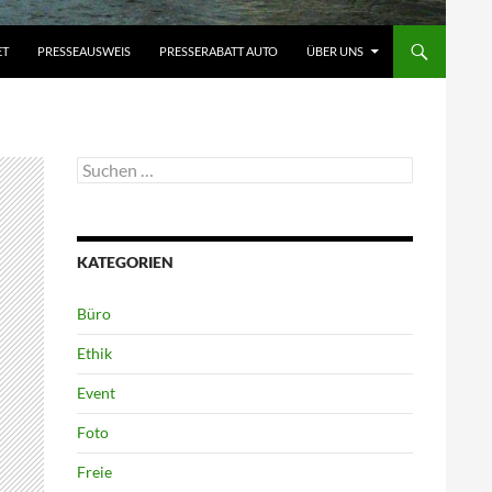
ET
PRESSEAUSWEIS
PRESSERABATT AUTO
ÜBER UNS
Suchen
nach:
KATEGORIEN
Büro
Ethik
Event
Foto
Freie