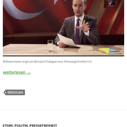
Böhmermann zeigt am Beispiel Erdogan was Meinungsfreiheit ist
Versenkt Böhmermann Merkel und die GroKo?
weiterlesen
→
ERDOGAN
ETHIK
,
POLITIK
,
PRESSEFREIHEIT