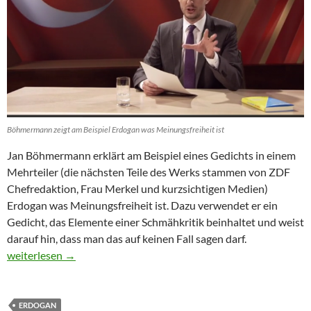
Böhmermann zeigt am Beispiel Erdogan was Meinungsfreiheit ist
Jan Böhmermann erklärt am Beispiel eines Gedichts in einem
Mehrteiler (die nächsten Teile des Werks stammen von ZDF
Chefredaktion, Frau Merkel und kurzsichtigen Medien)
Erdogan was Meinungsfreiheit ist. Dazu verwendet er ein
Gedicht, das Elemente einer Schmähkritik beinhaltet und weist
darauf hin, dass man das auf keinen Fall sagen darf.
Genialer Böhmermann landet Volltreffer
weiterlesen
→
ERDOGAN