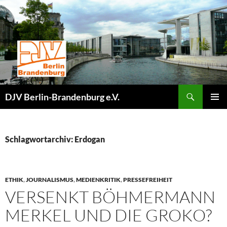
Zum
Inhalt
springen
Suchen
DJV Berlin-Brandenburg e.V.
PRIMÄR
MENÜ
Schlagwortarchiv: Erdogan
ETHIK
,
JOURNALISMUS
,
MEDIENKRITIK
,
PRESSEFREIHEIT
VERSENKT BÖHMERMANN
MERKEL UND DIE GROKO?