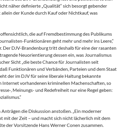
cht näher definierte „Qualität“ sich besorgt gebender
allein der Kunde durch Kauf oder Nichtkauf, was
 offensichtlich, die auf Fremdbestimmung des Publikums
Journalisten-Funktionären geht mehr und mehr ins Leere,“
. Der DJV-Brandenburg tritt deshalb für eine der rasanten
tragende Neuorientierung dessen ein, was Journalismus
her Sicht „die beste Chance für Journalisten seit
 daß Funktionären und Verbänden, Parteien und dem Staat
ieht der im DJV für seine liberale Haltung bekannte
im Internet vorhandenen kriminellen Machenschaften, so
resse-, Meinungs- und Redefreiheit nur eine Regel geben:
ozialismus.“
 Anträgen die Diskussion anstoßen. „Ein moderner
t mit der Zeit – und macht sich nicht lächerlich mit dem
 faßte der Vorsitzende Hans Werner Conen zusammen.