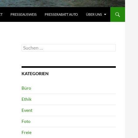
ET
PRESSEAUSWEIS
PRESSERABATT AUTO
ÜBER UNS
Suchen
nach:
KATEGORIEN
Büro
Ethik
Event
Foto
Freie