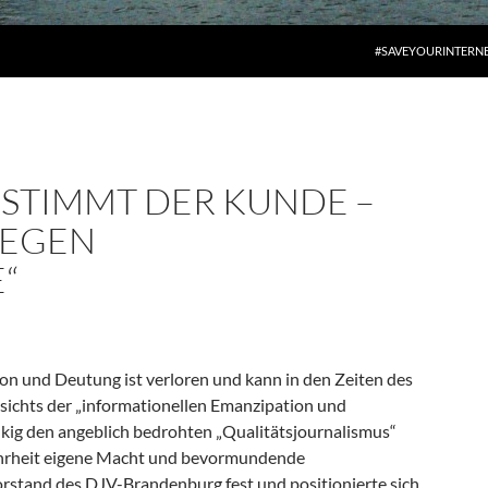
#SAVEYOURINTERN
BESTIMMT DER KUNDE –
GEGEN
“
n und Deutung ist verloren und kann in den Zeiten des
sichts der „informationellen Emanzipation und
g den angeblich bedrohten „Qualitätsjournalismus“
 Wahrheit eigene Macht und bevormundende
orstand des DJV-Brandenburg fest und positionierte sich