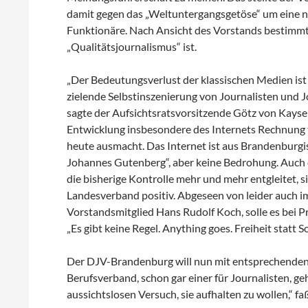
damit gegen das „Weltuntergangsgetöse“ um eine ni
Funktionäre. Nach Ansicht des Vorstands bestimmt 
„Qualitätsjournalismus“ ist.
„Der Bedeutungsverlust der klassischen Medien ist
zielende Selbstinszenierung von Journalisten und 
sagte der Aufsichtsratsvorsitzende Götz von Kayser
Entwicklung insbesondere des Internets Rechnung 
heute ausmacht. Das Internet ist aus Brandenburgisc
Johannes Gutenberg“, aber keine Bedrohung. Auch
die bisherige Kontrolle mehr und mehr entgleitet, s
Landesverband positiv. Abgeseen von leider auch 
Vorstandsmitglied Hans Rudolf Koch, solle es bei P
„Es gibt keine Regel. Anything goes. Freiheit statt S
Der DJV-Brandenburg will nun mit entsprechenden
Berufsverband, schon gar einer für Journalisten, geh
aussichtslosen Versuch, sie aufhalten zu wollen,“