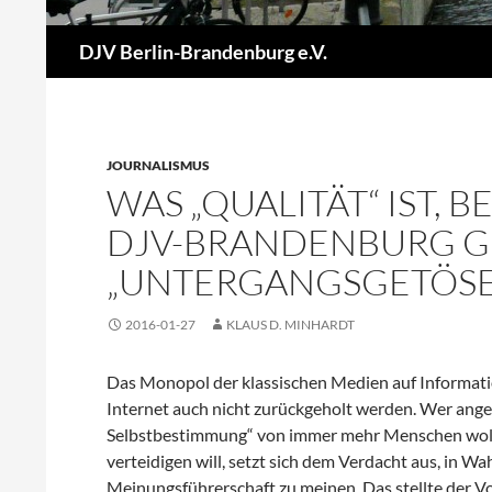
Suchen
DJV Berlin-Brandenburg e.V.
JOURNALISMUS
WAS „QUALITÄT“ IST, 
DJV-BRANDENBURG 
„UNTERGANGSGETÖSE
2016-01-27
KLAUS D. MINHARDT
Das Monopol der klassischen Medien auf Informatio
Internet auch nicht zurückgeholt werden. Wer ange
Selbstbestimmung“ von immer mehr Menschen wolki
verteidigen will, setzt sich dem Verdacht aus, in
Meinungsführerschaft zu meinen. Das stellte der V