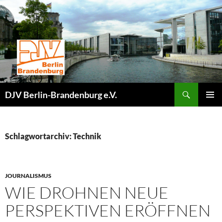
Zum
Inhalt
springen
Suchen
DJV Berlin-Brandenburg e.V.
PRIMÄR
MENÜ
Schlagwortarchiv: Technik
JOURNALISMUS
WIE DROHNEN NEUE
PERSPEKTIVEN ERÖFFNEN