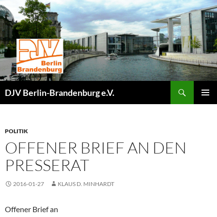
Zum
Inhalt
springen
Suchen
DJV Berlin-Brandenburg e.V.
PRIMÄR
MENÜ
POLITIK
OFFENER BRIEF AN DEN
PRESSERAT
2016-01-27
KLAUS D. MINHARDT
Offener Brief an