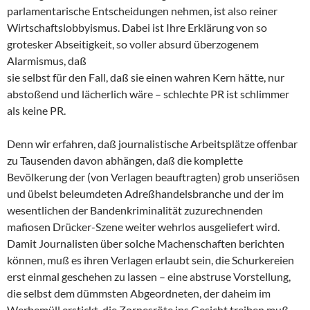
parlamentarische Entscheidungen nehmen, ist also reiner
Wirtschaftslobbyismus. Dabei ist Ihre Erklärung von so
grotesker Abseitigkeit, so voller absurd überzogenem
Alarmismus, daß
sie selbst für den Fall, daß sie einen wahren Kern hätte, nur
abstoßend und lächerlich wäre – schlechte PR ist schlimmer
als keine PR.
Denn wir erfahren, daß journalistische Arbeitsplätze offenbar
zu Tausenden davon abhängen, daß die komplette
Bevölkerung der (von Verlagen beauftragten) grob unseriösen
und übelst beleumdeten Adreßhandelsbranche und der im
wesentlichen der Bandenkriminalität zuzurechnenden
mafiosen Drücker-Szene weiter wehrlos ausgeliefert wird.
Damit Journalisten über solche Machenschaften berichten
können, muß es ihren Verlagen erlaubt sein, die Schurkereien
erst einmal geschehen zu lassen – eine abstruse Vorstellung,
die selbst dem dümmsten Abgeordneten, der daheim im
Werbemüll erstickt, die Zornesröte ins Gesicht treiben muß.