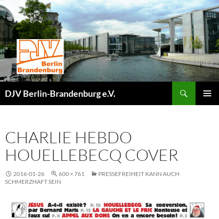
Zum
Inhalt
springen
Suchen
DJV Berlin-Brandenburg e.V.
PRIMÄR
MENÜ
CHARLIE HEBDO
HOUELLEBECQ COVER
2016-01-26
600 × 761
PRESSEFREIHEIT KANN AUCH
SCHMERZHAFT SEIN