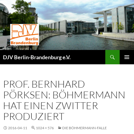
Zum
Inhalt
springen
Suchen
DJV Berlin-Brandenburg e.V.
PRIMÄR
MENÜ
PROF. BERNHARD
PÖRKSEN: BÖHMERMANN
HAT EINEN ZWITTER
PRODUZIERT
2016-04-11
1024 × 576
DIE BÖHMERMANN-FALLE