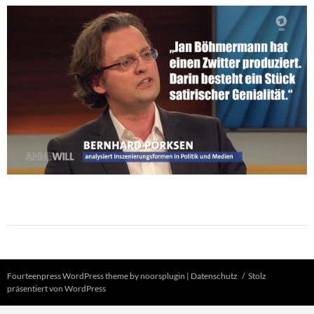
Fourteenpress WordPress theme by
noorsplugin
|
Datenschutz
Stolz
präsentiert von WordPress